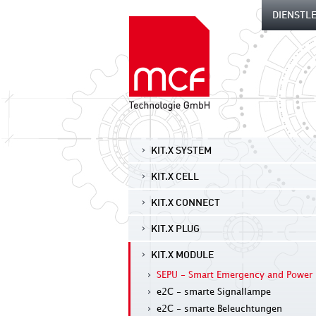
DIENSTL
KIT.X SYSTEM
KIT.X CELL
KIT.X CONNECT
KIT.X PLUG
KIT.X MODULE
SEPU - Smart Emergency and Power 
e2C - smarte Signallampe
e2C - smarte Beleuchtungen