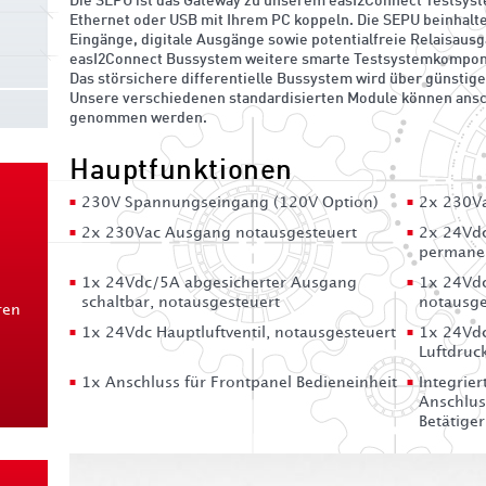
Die SEPU ist das Gateway zu unserem easI2Connect Testsyst
Ethernet oder USB mit Ihrem PC koppeln. Die SEPU beinhalte
Eingänge, digitale Ausgänge sowie potentialfreie Relaisaus
easI2Connect Bussystem weitere smarte Testsystemkompon
Das störsichere differentielle Bussystem wird über günstig
Unsere verschiedenen standardisierten Module können ansch
genommen werden.
Hauptfunktionen
230V Spannungseingang (120V Option)
2x 230V
2x 230Vac Ausgang notausgesteuert
2x 24Vdc
permane
1x 24Vdc/5A abgesicherter Ausgang
1x 24Vdc
schaltbar, notausgesteuert
notausge
ren
1x 24Vdc Hauptluftventil, notausgesteuert
1x 24Vdc
Luftdruc
1x Anschluss für Frontpanel Bedieneinheit
Integrie
Anschlus
Betätiger