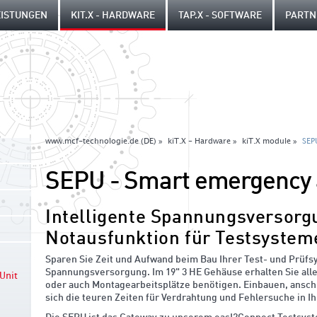
EISTUNGEN
KIT.X - HARDWARE
TAP.X - SOFTWARE
PARTN
www.mcf-technologie.de (DE) »
kiT.X - Hardware »
kiT.X module »
SEP
SEPU - Smart emergency 
Intelligente Spannungsversorg
Notausfunktion für Testsystem
Sparen Sie Zeit und Aufwand beim Bau Ihrer Test- und Prüf
Spannungsversorgung. Im 19" 3 HE Gehäuse erhalten Sie alle
Unit
oder auch Montagearbeitsplätze benötigen. Einbauen, anschl
sich die teuren Zeiten für Verdrahtung und Fehlersuche in I