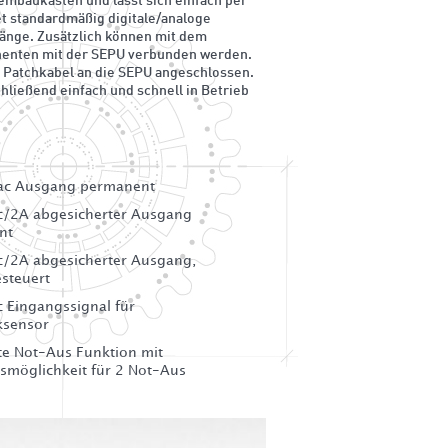
embaukasten und lässt sich einfach per
t standardmäßig digitale/analoge
gänge. Zusätzlich können mit dem
enten mit der SEPU verbunden werden.
e Patchkabel an die SEPU angeschlossen.
ließend einfach und schnell in Betrieb
ac Ausgang permanent
/2A abgesicherter Ausgang
nt
/2A abgesicherter Ausgang,
steuert
 Eingangssignal für
ksensor
rte Not-Aus Funktion mit
smöglichkeit für 2 Not-Aus