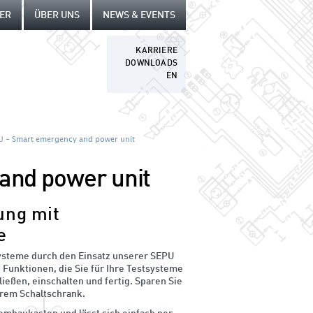
ER
ÜBER UNS
NEWS & EVENTS
KARRIERE
DOWNLOADS
EN
U - Smart emergency and power unit
and power unit
ung mit
e
systeme durch den Einsatz unserer SEPU
 Funktionen, die Sie für Ihre Testsysteme
ießen, einschalten und fertig. Sparen Sie
hrem Schaltschrank.